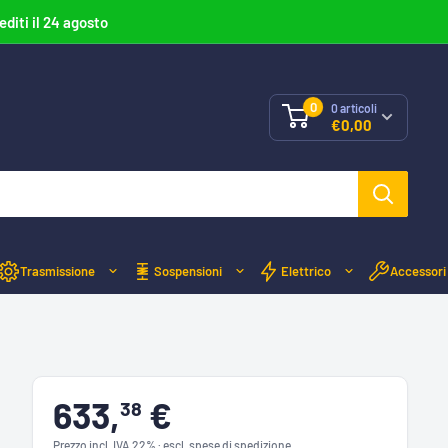
editi il 24 agosto
0
0
articoli
€0,00
Trasmissione
Sospensioni
Elettrico
Accessori
633,
€
38
Prezzo incl. IVA 22% · escl. spese di spedizione