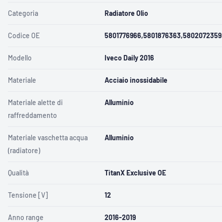
Categoria
Radiatore Olio
Codice OE
5801776966,5801876363,5802072359
Modello
Iveco Daily 2016
Materiale
Acciaio inossidabile
Materiale alette di
Alluminio
raffreddamento
Materiale vaschetta acqua
Alluminio
(radiatore)
Qualità
TitanX Exclusive OE
Tensione [V]
12
Anno range
2016-2019