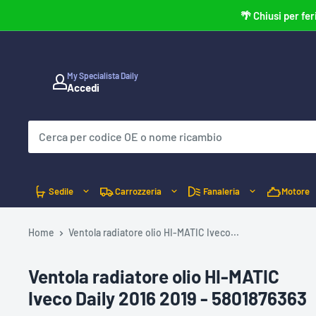
Vai
🌴 Chiusi per fer
al
contenuto
My Specialista Daily
Accedi
C
L
I
C
C
A
Q
U
I
P
Sedile
Carrozzeria
Fanaleria
Motore
E
R
V
E
Home
Ventola radiatore olio HI-MATIC Iveco...
R
I
F
I
Ventola radiatore olio HI-MATIC
C
A
Iveco Daily 2016 2019 - 5801876363
R
E
C