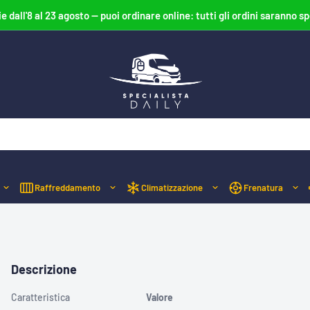
ie dall'8 al 23 agosto — puoi ordinare online: tutti gli ordini saranno sp
Specialista
Daily
Raffreddamento
Climatizzazione
Frenatura
Descrizione
Caratteristica
Valore