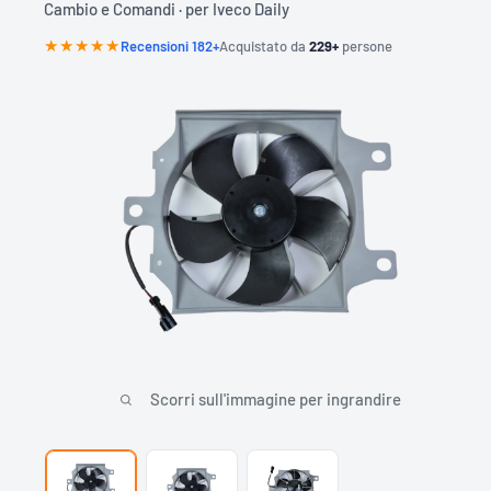
Cambio e Comandi · per Iveco Daily
O
N
T
★★★★★
Recensioni 182+
Acquistato da
229+
persone
A
R
G
A
A
B
1
2
3
C
D
Scorri sull'immagine per ingrandire