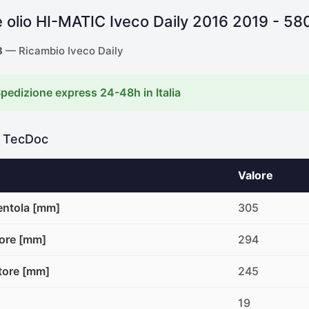
e olio HI-MATIC Iveco Daily 2016 2019 - 5
3
— Ricambio Iveco Daily
Spedizione express 24-48h in Italia
e TecDoc
Valore
ventola [mm]
305
tore [mm]
294
tore [mm]
245
19