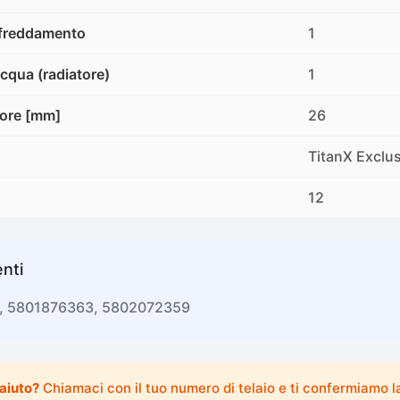
affreddamento
1
cqua (radiatore)
1
tore [mm]
26
TitanX Exclu
12
nti
6, 5801876363, 5802072359
 aiuto?
Chiamaci con il tuo numero di telaio e ti confermiamo la