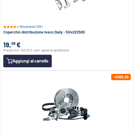
Recensioni 102+
Coperchio distribuzione Iveco Daily - 504022580
19,
€
09
Prezzo incl. IVA 22%, escl. spese di spedizione
Aggiungi al carrello
-€160,25