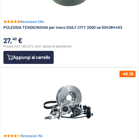
Recensioni 216+
PULEGGIA TENDICINGHIA per iveco DAILY CITY 2000 oe 504084453
27,
€
40
Prezzo incl. IVA 22%, escl. spese di spedizione
Aggiungi al carrello
-€6,38
Recensioni 76+