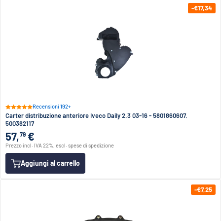
-€17,34
Recensioni 192+
Carter distribuzione anteriore Iveco Daily 2.3 03-16 - 5801860607.
500382117
57,
€
79
Prezzo incl. IVA 22%, escl. spese di spedizione
Aggiungi al carrello
-€7,25