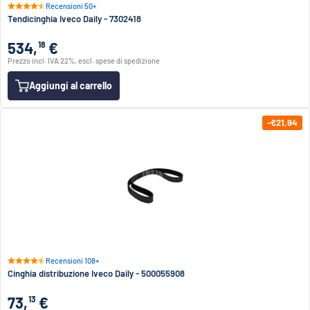
Recensioni 50+
Tendicinghia Iveco Daily - 7302418
534,
€
18
Prezzo incl. IVA 22%, escl. spese di spedizione
Aggiungi al carrello
-€21,94
Recensioni 108+
Cinghia distribuzione Iveco Daily - 500055908
73,
€
13