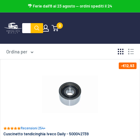
Vai
al
contenuto
0
Specialista
Daily
Ordina per
-€12,93
Recensioni 254+
Cuscinetto tendicinghia Iveco Daily - 500042739