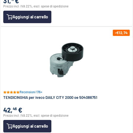
31,
€
Prezzo incl. IVA 22%, escl. spese di spedizione
Aggiungi al carrello
-€12,74
Recensioni 176+
TENDICINGHIA per iveco DAILY CITY 2000 oe 504086751
42,
€
46
Prezzo incl. IVA 22%, escl. spese di spedizione
Aggiungi al carrello