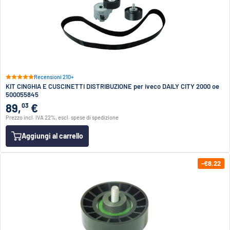
Recensioni 210+
KIT CINGHIA E CUSCINETTI DISTRIBUZIONE per iveco DAILY CITY 2000 oe
500055845
89,
€
03
Prezzo incl. IVA 22%, escl. spese di spedizione
Aggiungi al carrello
-€8,22