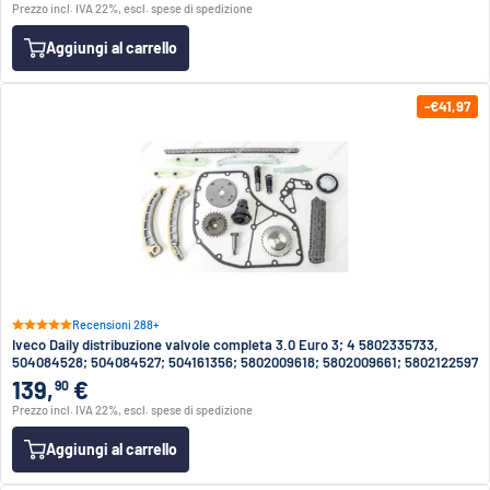
Prezzo incl. IVA 22%, escl. spese di spedizione
Aggiungi al carrello
-€41,97
Recensioni 288+
Iveco Daily distribuzione valvole completa 3.0 Euro 3; 4 5802335733,
504084528; 504084527; 504161356; 5802009618; 5802009661; 5802122597
139,
€
90
Prezzo incl. IVA 22%, escl. spese di spedizione
Aggiungi al carrello