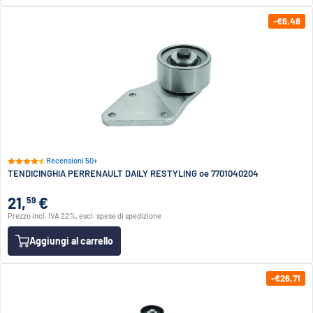
-€6,48
Recensioni 50+
TENDICINGHIA PERRENAULT DAILY RESTYLING oe 7701040204
21,
€
59
Prezzo incl. IVA 22%, escl. spese di spedizione
Aggiungi al carrello
-€26,71