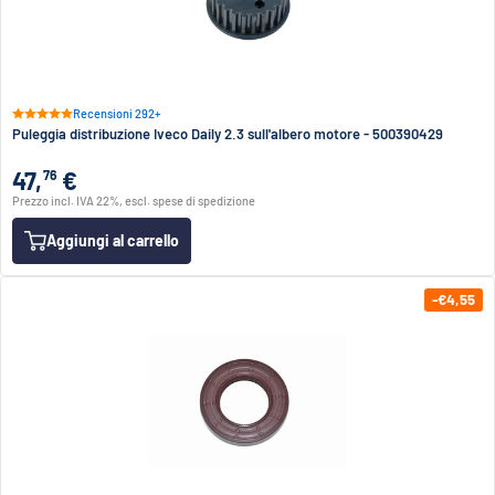
Recensioni 292+
Puleggia distribuzione Iveco Daily 2.3 sull'albero motore - 500390429
47,
€
76
Prezzo incl. IVA 22%, escl. spese di spedizione
Aggiungi al carrello
-€4,55