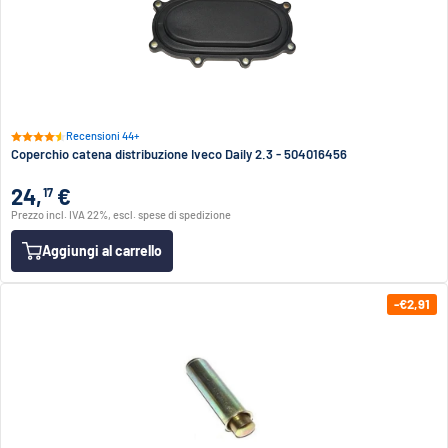
Recensioni 44+
Coperchio catena distribuzione Iveco Daily 2.3 - 504016456
24,
€
17
Prezzo incl. IVA 22%, escl. spese di spedizione
Aggiungi al carrello
-€2,91