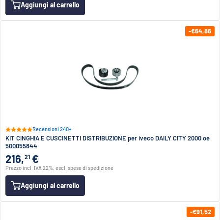
Aggiungi al carrello
-€64,86
Recensioni 240+
KIT CINGHIA E CUSCINETTI DISTRIBUZIONE per iveco DAILY CITY 2000 oe
500055844
216,
€
21
Prezzo incl. IVA 22%, escl. spese di spedizione
Aggiungi al carrello
-€91,52