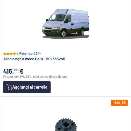
Recensioni 94+
Tendicinghia Iveco Daily - 504333245
416,
€
00
Prezzo incl. IVA 22%, escl. spese di spedizione
Aggiungi al carrello
-€14,33