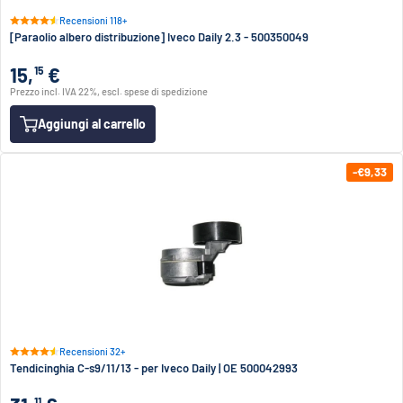
Recensioni 118+
[Paraolio albero distribuzione] Iveco Daily 2.3 - 500350049
15,
€
15
Prezzo incl. IVA 22%, escl. spese di spedizione
Aggiungi al carrello
-€9,33
Recensioni 32+
Tendicinghia C-s9/11/13 - per Iveco Daily | OE 500042993
11