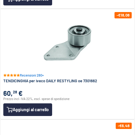
-€18,08
Recensioni 280+
TENDICINGHIA per iveco DAILY RESTYLING oe 7301662
60,
€
28
Prezzo incl. IVA 22%, escl. spese di spedizione
Aggiungi al carrello
-€6,48