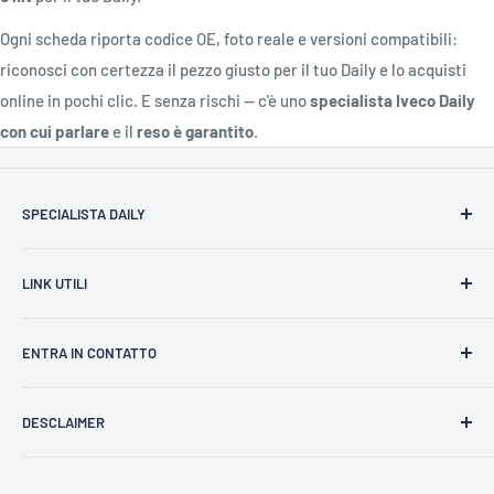
Ogni scheda riporta codice OE, foto reale e versioni compatibili:
riconosci con certezza il pezzo giusto per il tuo Daily e lo acquisti
online in pochi clic. E senza rischi — c'è uno
specialista Iveco Daily
con cui parlare
e il
reso è garantito
.
SPECIALISTA DAILY
Domande Frequenti (FAQ)
LINK UTILI
Catalogo Ricambi Daily
Contattaci
Community
ENTRA IN CONTATTO
Cookie Police
Blog
Privacy Police
Specialista Daily
Servizio Flotte
DESCLAIMER
Termini e Condizioni
Diventa Fornitore
Kefa srl - Piva: 05676790875
Tutti i marchi su questo sito Web sono utilizzati solo a
Logistica:
10078 Venaria Reale (TO)