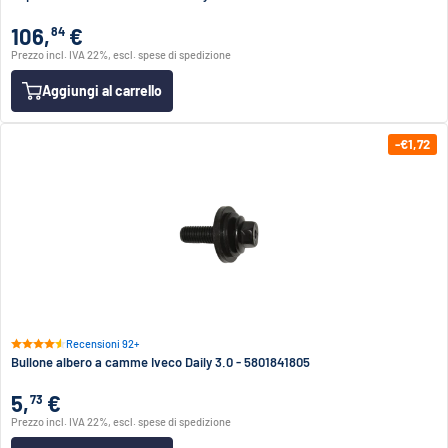
106,
€
84
Prezzo incl. IVA 22%, escl. spese di spedizione
Aggiungi al carrello
-€1,72
Recensioni 92+
Bullone albero a camme Iveco Daily 3.0 - 5801841805
5,
€
73
Prezzo incl. IVA 22%, escl. spese di spedizione