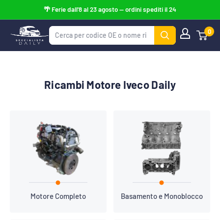
Vai
al
0
Specialista
contenuto
Daily
Ricambi Motore Iveco Daily
Motore Completo
Basamento e Monoblocco