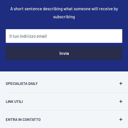
A short sentence describing what someone will receive by
subscribing
Il tuo indirizzo email
Invia
SPECIALISTA DAILY
Domande Frequenti (FAQ)
LINK UTILI
Catalogo Ricambi Daily
Contattaci
Community
ENTRA IN CONTATTO
Cookie Police
Blog