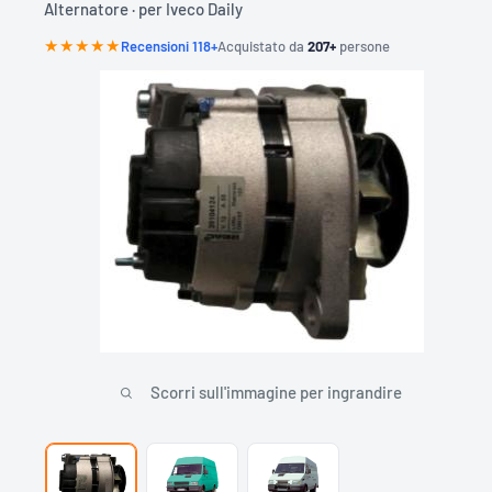
Alternatore · per Iveco Daily
O
N
T
★★★★
★
Recensioni 118+
Acquistato da
207+
persone
A
R
G
A
A
B
1
2
3
C
D
Scorri sull'immagine per ingrandire