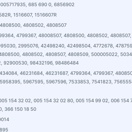
 6005717935, 685 690 0, 6856902
6582R, 1516607, 1516607R
 4808500, 4808502, 4808507
99364, 4799367, 48008507, 4808500, 4808502, 4808507
995030, 2995076, 42498240, 42498504, 4772678, 478759
 4808500, 4808502, 4808507, 4808509, 500005022, 5034
2, 92900530, 98432196, 98486484
4434084, 46231684, 46231687, 4799364, 4799367, 48085
 5958395, 5967595, 5967596, 7533853, 7541823, 756555
 005 154 32 02, 005 154 32 02 80, 005 154 99 02, 006 154 
0, 366 150 18 50
0014
7895