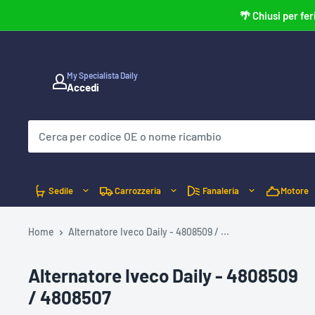
Vai
🌴 Chiusi per fer
al
contenuto
My Specialista Daily
Accedi
C
L
I
C
C
A
Q
U
I
P
Sedile
Carrozzeria
Fanaleria
Motore
E
R
V
E
Home
Alternatore Iveco Daily - 4808509 / ...
R
I
F
I
Alternatore Iveco Daily - 4808509
C
A
/ 4808507
R
E
C