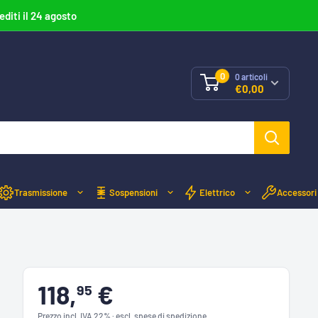
editi il 24 agosto
0
0
articoli
€0,00
Trasmissione
Sospensioni
Elettrico
Accessori
118,
€
95
Prezzo incl. IVA 22% · escl. spese di spedizione