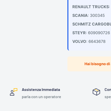
RENAULT TRUCKS
:
SCANIA
: 300345
SCHMITZ CARGOB
STEYR
: 609090726
VOLVO
: 6643678
Hai bisogno di
Assistenza Immediata
Con
parla con un operatore
spe