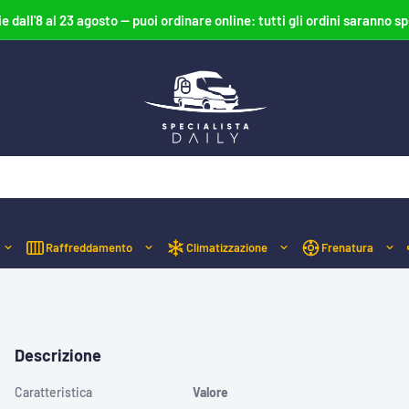
ie dall'8 al 23 agosto — puoi ordinare online: tutti gli ordini saranno sp
Specialista
Daily
Raffreddamento
Climatizzazione
Frenatura
Descrizione
Caratteristica
Valore