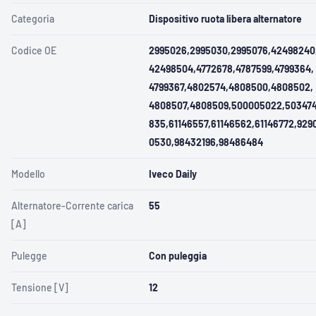
Categoria
Dispositivo ruota libera alternatore
Codice OE
2995026,2995030,2995076,42498240
42498504,4772678,4787599,4799364,
4799367,4802574,4808500,4808502,
4808507,4808509,500005022,50347
835,61146557,61146562,61146772,929
0530,98432196,98486484
Modello
Iveco Daily
Alternatore-Corrente carica
55
[A]
Pulegge
Con puleggia
Tensione [V]
12