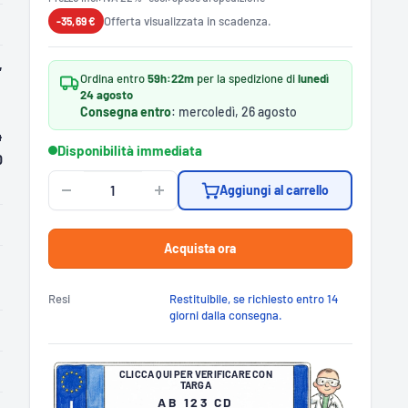
Offerta visualizzata in scadenza.
-35,69 €
,
Ordina entro
59h:22m
per la spedizione di
lunedì
24 agosto
Consegna entro
: mercoledì, 26 agosto
4
Disponibilità immediata
0
Aggiungi al carrello
Acquista ora
Resi
Restituibile, se richiesto entro 14
giorni dalla consegna.
CLICCA QUI PER VERIFICARE CON
TARGA
AB 123 CD