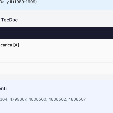
Daily II (1989-1999)
e TecDoc
carica [A]
nti
9364, 4799367, 4808500, 4808502, 4808507