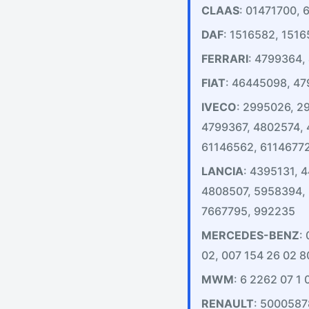
CLAAS
: 01471700,
DAF
: 1516582, 151
FERRARI
: 4799364,
FIAT
: 46445098, 47
IVECO
: 2995026, 2
4799367, 4802574,
61146562, 6114677
LANCIA
: 4395131, 
4808507, 5958394,
7667795, 992235
MERCEDES-BENZ
:
02, 007 154 26 02 8
MWM
: 6 2262 07 1 
RENAULT
: 500058