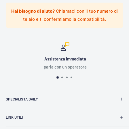
Hai bisogno di aiuto?
Chiamaci con il tuo numero di
telaio e ti confermiamo la compatibilità.
Assistenza Immediata
parla con un operatore
SPECIALISTA DAILY
Domande Frequenti (FAQ)
LINK UTILI
Catalogo Ricambi Daily
Contattaci
Community