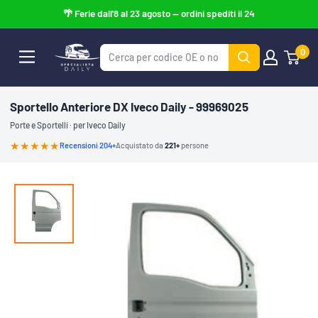
Vai
al
contenuto
0
Specialista
Daily
Sportello Anteriore DX Iveco Daily - 99969025
Porte e Sportelli · per Iveco Daily
★★★★★
Recensioni 204+
Acquistato da
221+
persone