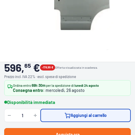
596,
€
65
-178,99 €
Offerta visualizzata in scadenza.
Prezzo incl. IVA 22% · escl. spese di spedizione
69h:30m
Ordina entro
per la spedizione di
lunedì 24 agosto
Consegna entro
: mercoledì, 26 agosto
Disponibilità immediata
Aggiungi al carrello
Acquista ora