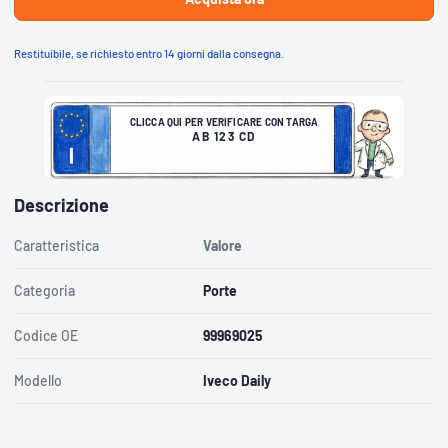
C
Restituibile, se richiesto entro 14 giorni dalla consegna.
L
I
C
C
A
Q
U
I
CLICCA QUI PER VERIFICARE CON TARGA
P
E
AB 123 CD
R
V
E
R
I
F
I
Descrizione
C
A
R
E
C
Caratteristica
Valore
O
N
T
A
R
Categoria
Porte
G
A
A
B
Codice OE
99969025
1
2
3
C
Modello
Iveco Daily
D