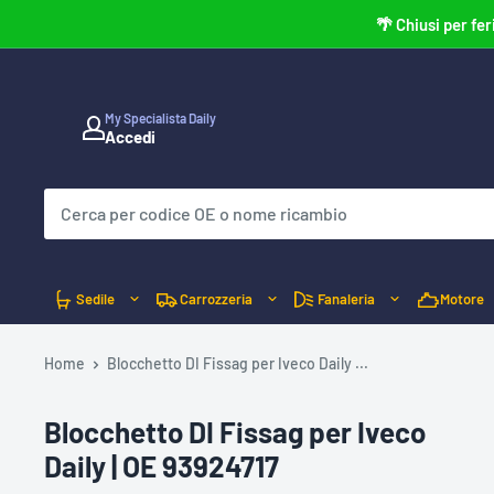
Vai
🌴 Chiusi per fer
al
contenuto
My Specialista Daily
Accedi
C
L
I
C
C
A
Q
U
I
P
Sedile
Carrozzeria
Fanaleria
Motore
E
R
V
E
Home
Blocchetto DI Fissag per Iveco Daily ...
R
I
F
I
Blocchetto DI Fissag per Iveco
C
A
Daily | OE 93924717
R
E
C