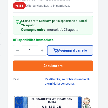
Offerta visualizzata in scadenza.
-4,15 €
Ordina entro
55h:00m
per la spedizione di
lunedì
24 agosto
Consegna entro
: mercoledì, 26 agosto
Disponibilità immediata
Aggiungi al carrello
Acquista ora
Resi
Restituibile, se richiesto entro 14
giorni dalla consegna.
CLICCA QUI PER VERIFICARE CON
TARGA
AB 123 CD