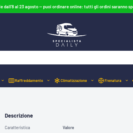
ie dall'8 al 23 agosto — puoi ordinare online: tutti gli ordini saranno sp
Specialista
Daily
Raffreddamento
Climatizzazione
Frenatura
Descrizione
Caratteristica
Valore