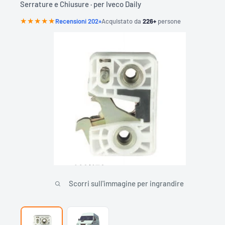
Serrature e Chiusure · per Iveco Daily
O
N
T
★★★★★
Recensioni 202+
Acquistato da
226+
persone
A
R
G
A
A
B
1
2
3
C
D
Scorri sull'immagine per ingrandire