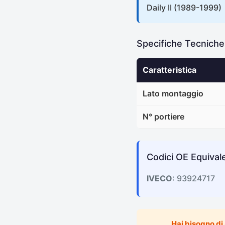
Daily II (1989-1999)
Specifiche Tecnich
Caratteristica
Lato montaggio
N° portiere
Codici OE Equivale
IVECO
: 93924717
Hai bisogno di