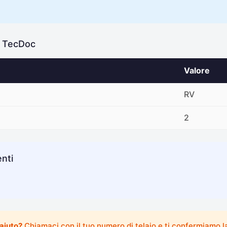
e TecDoc
Valore
RV
2
nti
 aiuto?
Chiamaci con il tuo numero di telaio e ti confermiamo la