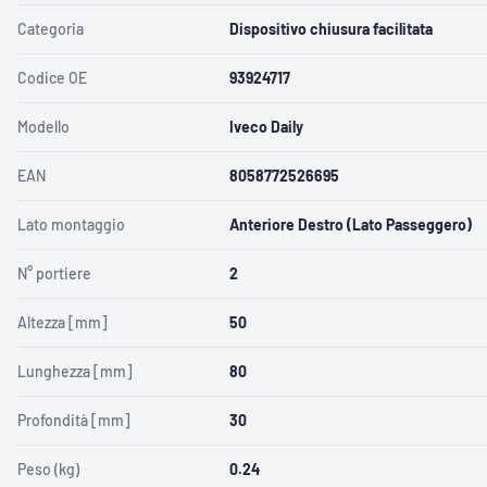
Categoria
Dispositivo chiusura facilitata
Codice OE
93924717
Modello
Iveco Daily
EAN
8058772526695
Lato montaggio
Anteriore Destro (Lato Passeggero)
N° portiere
2
Altezza [mm]
50
Lunghezza [mm]
80
Profondità [mm]
30
Peso (kg)
0.24