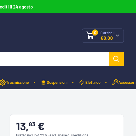
editi il 24 agosto
0
0
articoli
€0,00
Trasmissione
Sospensioni
Elettrico
Accessori
13,
€
83
Prezzo incl. IVA 22% · escl. spese di spedizione