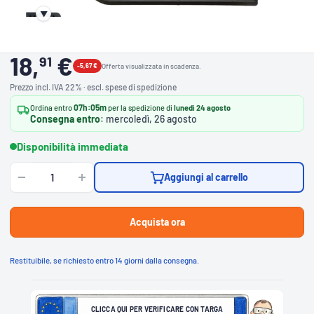
▼
18,
€
91
-5,67 €
Offerta visualizzata in scadenza.
Prezzo incl. IVA 22% · escl. spese di spedizione
07h:05m
Ordina entro
per la spedizione di
lunedì 24 agosto
Consegna entro
: mercoledì, 26 agosto
Disponibilità immediata
Aggiungi al carrello
Acquista ora
C
Restituibile, se richiesto entro 14 giorni dalla consegna.
L
I
C
C
A
Q
U
I
CLICCA QUI PER VERIFICARE CON TARGA
P