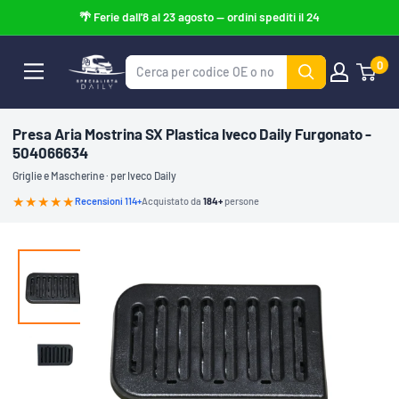
Vai
al
contenuto
0
Specialista
Daily
Presa Aria Mostrina SX Plastica Iveco Daily Furgonato -
504066634
Griglie e Mascherine · per Iveco Daily
★★★★
★
Recensioni 114+
Acquistato da
184+
persone