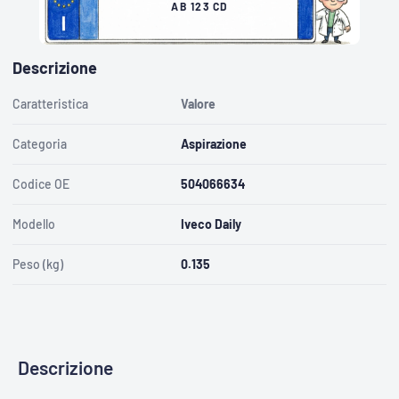
E
AB 123 CD
R
V
E
R
I
F
I
Descrizione
C
A
R
E
C
Caratteristica
Valore
O
N
T
A
R
Categoria
Aspirazione
G
A
A
B
Codice OE
504066634
1
2
3
C
Modello
Iveco Daily
D
Peso (kg)
0.135
Descrizione