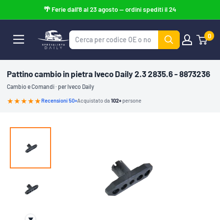
Vai
al
contenuto
0
Specialista
Daily
Pattino cambio in pietra Iveco Daily 2.3 2835.6 - 8873236
Cambio e Comandi · per Iveco Daily
★★★★
★
Recensioni 50+
Acquistato da
102+
persone
▼