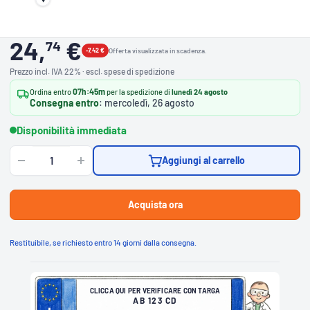
24,
€
74
-7,42 €
Offerta visualizzata in scadenza.
Prezzo incl. IVA 22% · escl. spese di spedizione
07h:45m
Ordina entro
per la spedizione di
lunedì 24 agosto
Consegna entro
: mercoledì, 26 agosto
Disponibilità immediata
Aggiungi al carrello
Acquista ora
C
Restituibile, se richiesto entro 14 giorni dalla consegna.
L
I
C
C
A
Q
U
I
CLICCA QUI PER VERIFICARE CON TARGA
P
E
AB 123 CD
R