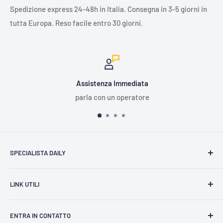
Spedizione express 24-48h in Italia. Consegna in 3-5 giorni in
tutta Europa. Reso facile entro 30 giorni.
Assistenza Immediata
parla con un operatore
SPECIALISTA DAILY
Domande Frequenti (FAQ)
LINK UTILI
Catalogo Ricambi Daily
Contattaci
Community
ENTRA IN CONTATTO
Cookie Police
Blog