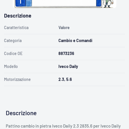
V
E
R
I
F
I
Descrizione
C
A
R
E
C
Caratteristica
Valore
O
N
T
A
R
Categoria
Cambio e Comandi
G
A
A
B
Codice OE
8873236
1
2
3
C
Modello
Iveco Daily
D
Motorizzazione
2.3, 5.6
Descrizione
Pattino cambio in pietra Iveco Daily 2.3 2835.6 per Iveco Daily