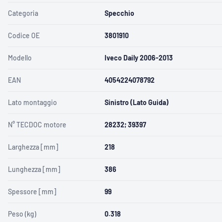
Categoria
Specchio
Codice OE
3801910
Modello
Iveco Daily 2006-2013
EAN
4054224078792
Lato montaggio
Sinistro (Lato Guida)
N° TECDOC motore
28232; 39397
Larghezza [mm]
218
Lunghezza [mm]
386
Spessore [mm]
99
Peso (kg)
0.318