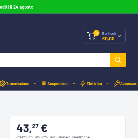
editi il 24 agosto
0
0
articoli
€0,00
Trasmissione
Sospensioni
Elettrico
Accessori
43,
€
27
Prezzo incl. IVA 22% · escl. spese di spedizione