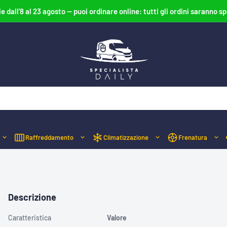
ie dall'8 al 23 agosto — puoi ordinare online: tutti gli ordini saranno sp
Specialista
Daily
Raffreddamento
Climatizzazione
Frenatura
Descrizione
Caratteristica
Valore