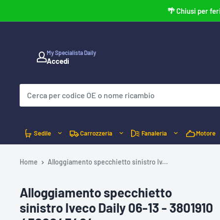
Vai
🌴 Chiusi per fer
al
contenuto
My Specialista Daily
Accedi
C
L
I
C
C
A
Q
U
I
P
Sedile
Carrozzeria
Fanaleria
Motore
E
R
V
E
Home
Alloggiamento specchietto sinistro Iv...
R
I
F
I
Alloggiamento specchietto
C
A
sinistro Iveco Daily 06-13 - 3801910
R
E
C