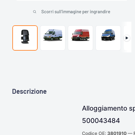
Scorri sull'immagine per ingrandire
▶
Descrizione
Alloggiamento sp
500043484
Codice OE:
3801910
— R