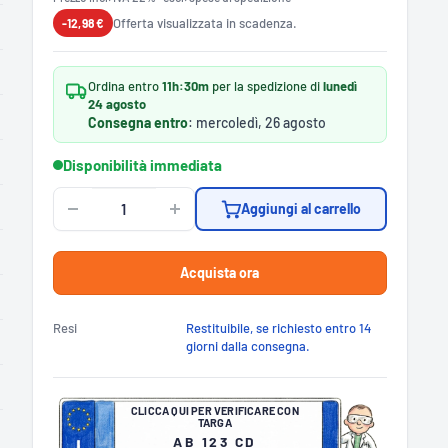
Offerta visualizzata in scadenza.
-12,98 €
Ordina entro
11h:30m
per la spedizione di
lunedì
24 agosto
Consegna entro
: mercoledì, 26 agosto
Disponibilità immediata
Aggiungi al carrello
Acquista ora
Resi
Restituibile, se richiesto entro 14
giorni dalla consegna.
CLICCA QUI PER VERIFICARE CON
TARGA
AB 123 CD