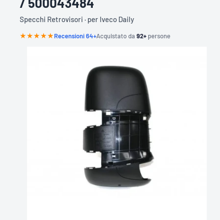
/ 500043484
O
N
Specchi Retrovisori · per Iveco Daily
T
A
R
★★★★
★
Recensioni 64+
Acquistato da
92+
persone
G
A
A
B
1
2
3
C
D