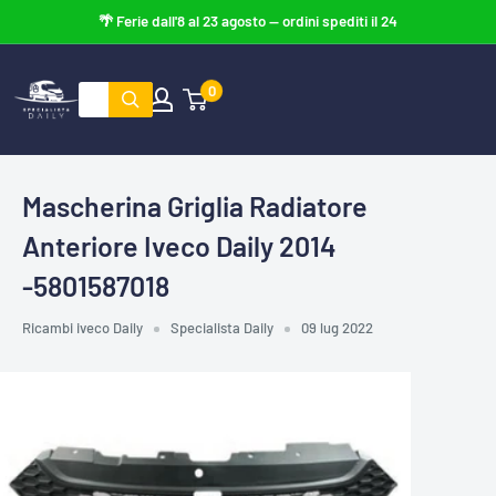
Vai
al
contenuto
0
Specialista
Daily
Mascherina Griglia Radiatore
Anteriore Iveco Daily 2014
-5801587018
Ricambi iveco Daily
Specialista Daily
09 lug 2022